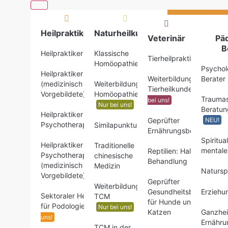
Heilpraktiker
Naturheilkunde
Veterinär
Pä
B
Heilpraktiker
Klassische
Tierheilpraktiker
Homöopathie
Psychol
Heilpraktiker
Weiterbildungen
Berater
(medizinisch
Weiterbildungen
Tierheilkunde
Nur
Vorgebildete)
Homöopathie
Traumas
bei uns!
Nur bei uns!
Beratun
Heilpraktiker für
Geprüfter
NEU!
Psychotherapie
Similapunktur
Ernährungsberater
Spiritua
Heilpraktiker für
Traditionelle
mentale
Reptilien: Haltung &
Psychotherapie
chinesische
Behandlung
(medizinisch
Medizin
Naturspi
Vorgebildete)
Geprüfter
Weiterbildungen
Gesundheitsberater
Erziehu
Sektoraler Heilpraktiker
TCM
für Hunde und
für Podologie
Nur bei
Nur bei uns!
Katzen
Ganzhei
uns!
Ernähru
TCM in der