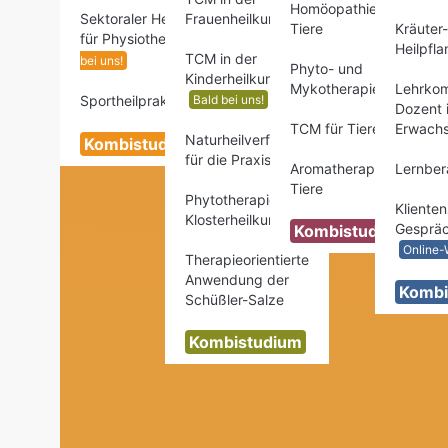
Homöopathie für
Sektoraler Heilpraktiker
Frauenheilkunde
Tiere
Kräuter
für Physiotherapie
Nur
Heilpfl
TCM in der
bei uns!
Phyto- und
Kinderheilkunde
Mykotherapie
Lehrko
Sportheilpraktiker
Bald bei uns!
NEU!
Dozent 
TCM für Tiere
Erwachs
Naturheilverfahren
Kombistudium
für die Praxis
Aromatherapie für
Lernbera
Tiere
Phytotherapie und
Klienten
Klosterheilkunde
Gespräc
Kombistudium
Online-
Therapieorientierte
Anwendung der
Kombi
Schüßler-Salze
Kombistudium