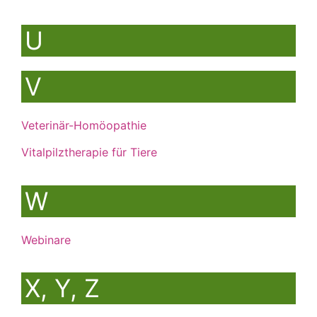
U
V
Veterinär-Homöopathie
Vitalpilztherapie für Tiere
W
Webinare
X, Y, Z