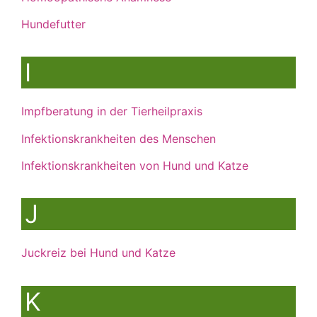
Hundefutter
I
Impfberatung in der Tierheilpraxis
Infektionskrankheiten des Menschen
Infektionskrankheiten von Hund und Katze
J
Juckreiz bei Hund und Katze
K