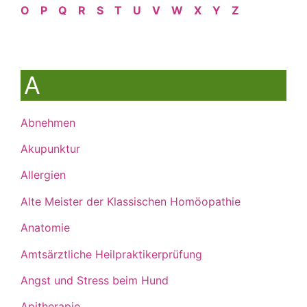
O
P
Q
R
S
T
U
V
W
X
Y
Z
A
Abnehmen
Akupunktur
Allergien
Alte Meister der Klassischen Homöopathie
Anatomie
Amtsärztliche Heilpraktikerprüfung
Angst und Stress beim Hund
Apitherapie