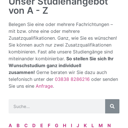
Unser Studienangebot
von A - Z
Belegen Sie eine oder mehrere Fachrichtungen –
mit bzw. ohne eine oder mehrere
Zusatzqualifikationen. Ganz, wie Sie es wünschen!
Sie können auch nur zwei Zusatzqualifikationen
kombinieren. Fast alle unsere Studiengänge sind
miteinander kombinierbar.
So stellen Sie sich Ihr
Wunschstudium ganz individuell
zusammen!
Gerne beraten wir Sie dazu auch
telefonisch unter der
03838 8286216
oder senden
Sie uns eine
Anfrage
.
A
B
C
D
E
F
G
H
I
J
K
L
M
N