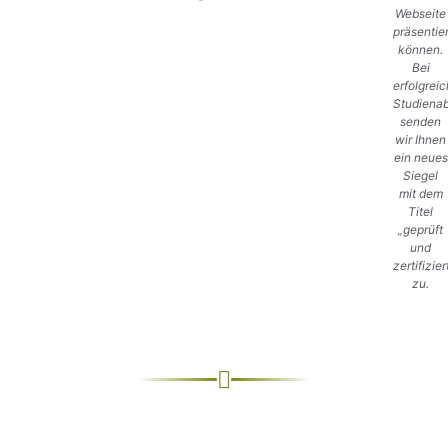
Webseite
präsentie
können.
Bei
erfolgrei
Studiena
senden
wir Ihnen
ein neues
Siegel
mit dem
Titel
„geprüft
und
zertifizier
zu.