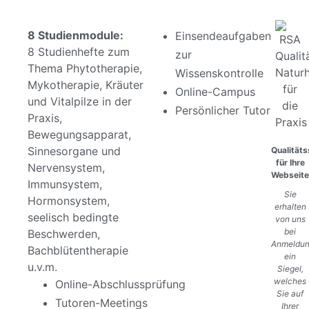
8 Studienmodule:
Einsendeaufgaben
8 Studienhefte zum
zur
Thema Phytotherapie,
Wissenskontrolle
Mykotherapie, Kräuter
Online-Campus
und Vitalpilze in der
Persönlicher Tutor
Praxis,
Bewegungsapparat,
Sinnesorgane und
Qualitäts
für Ihre
Nervensystem,
Webseit
Immunsystem,
Sie
Hormonsystem,
erhalten
seelisch bedingte
von uns
bei
Beschwerden,
Anmeldu
Bachblütentherapie
ein
u.v.m.
Siegel,
welches
Online-Abschlussprüfung
Sie auf
Tutoren-Meetings
Ihrer