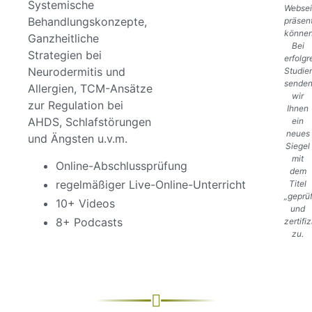
Systemische
Websei
Behandlungskonzepte,
präsen
können
Ganzheitliche
Bei
Strategien bei
erfolg
Neurodermitis und
Studie
sende
Allergien, TCM-Ansätze
wir
zur Regulation bei
Ihnen
AHDS, Schlafstörungen
ein
neues
und Ängsten u.v.m.
Siegel
mit
Online-Abschlussprüfung
dem
regelmäßiger Live-Online-Unterricht
Titel
„geprüf
10+ Videos
und
8+ Podcasts
zertifiz
zu.