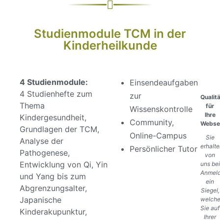
Studienmodule TCM in der
Kinderheilkunde
4 Studienmodule:
Einsendeaufgaben
4 Studienhefte zum
zur
Qualit
Thema
für
Wissenskontrolle
Ihre
Kindergesundheit,
Community,
Webse
Grundlagen der TCM,
Online-Campus
Sie
Analyse der
erhalte
Persönlicher Tutor
Pathogenese,
von
Entwicklung von Qi, Yin
uns bei
Anmel
und Yang bis zum
ein
Abgrenzungsalter,
Siegel,
Japanische
welch
Sie auf
Kinderakupunktur,
Ihrer