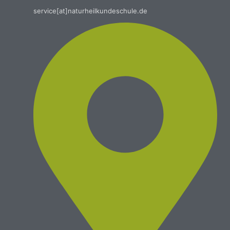
service[at]naturheilkundeschule.de