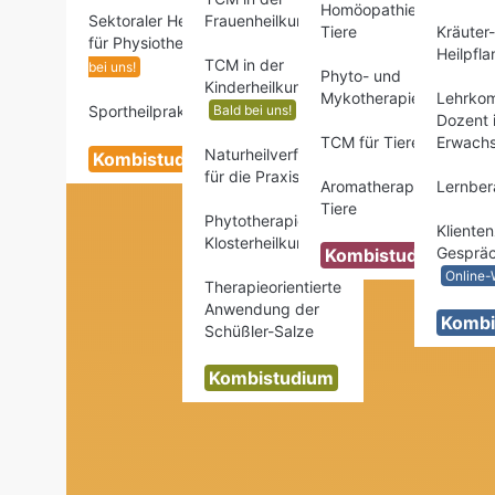
Homöopathie für
Sektoraler Heilpraktiker
Frauenheilkunde
Tiere
Kräuter
für Physiotherapie
Nur
Heilpfl
TCM in der
bei uns!
Phyto- und
Kinderheilkunde
Mykotherapie
Lehrko
Sportheilpraktiker
Bald bei uns!
NEU!
Dozent 
TCM für Tiere
Erwachs
Naturheilverfahren
Kombistudium
für die Praxis
Aromatherapie für
Lernbera
Tiere
Phytotherapie und
Klienten
Klosterheilkunde
Gespräc
Kombistudium
Online-
Therapieorientierte
Anwendung der
Kombi
Schüßler-Salze
Kombistudium