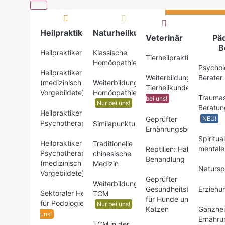
Heilpraktiker
Naturheilkunde
Veterinär
Pä
B
Heilpraktiker
Klassische
Tierheilpraktiker
Homöopathie
Psychol
Heilpraktiker
Weiterbildungen
Berater
(medizinisch
Weiterbildungen
Tierheilkunde
Nur
Vorgebildete)
Homöopathie
Traumas
bei uns!
Nur bei uns!
Beratun
Heilpraktiker für
Geprüfter
NEU!
Psychotherapie
Similapunktur
Ernährungsberater
Spiritua
Heilpraktiker für
Traditionelle
mentale
Reptilien: Haltung &
Psychotherapie
chinesische
Behandlung
(medizinisch
Medizin
Naturspi
Vorgebildete)
Geprüfter
Weiterbildungen
Gesundheitsberater
Erziehu
Sektoraler Heilpraktiker
TCM
für Hunde und
für Podologie
Nur bei
Nur bei uns!
Katzen
Ganzhei
uns!
Ernähru
TCM in der