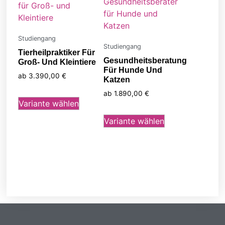
Studiengang
Studiengang
Tierheilpraktiker Für
Gesundheitsberatung
Groß- Und Kleintiere
Für Hunde Und
ab
3.390,00
€
Katzen
Dieses
ab
1.890,00
€
Produkt
Variante wählen
Dieses
weist
Produkt
Variante wählen
mehrere
weist
Varianten
mehrere
auf.
Varianten
Die
auf.
Optionen
Die
können
Optionen
auf
können
der
auf
Produktseite