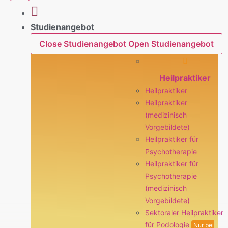
Studienangebot
Close Studienangebot
Open Studienangebot
Heilpraktiker
Heilpraktiker
Heilpraktiker
(medizinisch
Vorgebildete)
Heilpraktiker für
Psychotherapie
Heilpraktiker für
Psychotherapie
(medizinisch
Vorgebildete)
Sektoraler Heilpraktiker
für Podologie
Nur bei