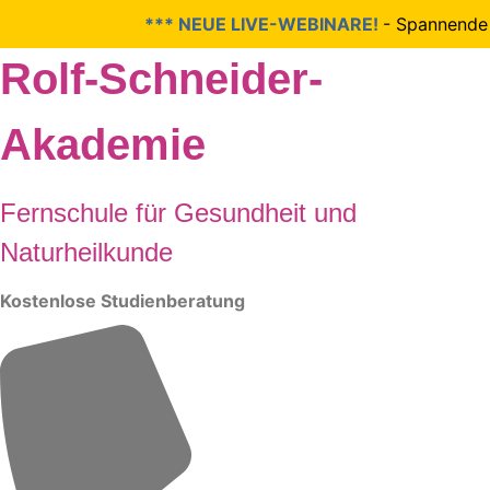
*** NEUE LIVE-WEBINARE!
- Spannende The
Zum
Rolf-Schneider-
Inhalt
springen
Akademie
Fernschule für Gesundheit und
Naturheilkunde
Kostenlose Studienberatung