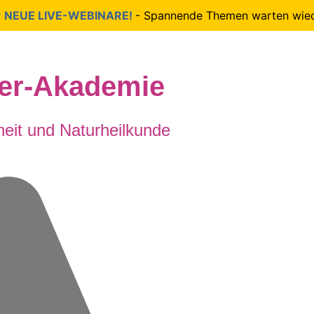
EUE LIVE-WEBINARE!
- Spannende Themen warten wieder a
der-Akademie
eit und Naturheilkunde