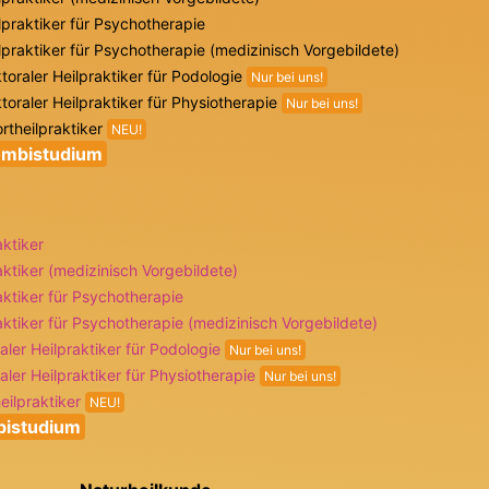
lpraktiker für Psychotherapie
lpraktiker für Psychotherapie (medizinisch Vorgebildete)
toraler Heilpraktiker für Podologie
Nur bei uns!
toraler Heilpraktiker für Physiotherapie
Nur bei uns!
rtheilpraktiker
NEU!
mbistudium
aktiker
aktiker (medizinisch Vorgebildete)
aktiker für Psychotherapie
aktiker für Psychotherapie (medizinisch Vorgebildete)
aler Heilpraktiker für Podologie
Nur bei uns!
aler Heilpraktiker für Physiotherapie
Nur bei uns!
eilpraktiker
NEU!
istudium