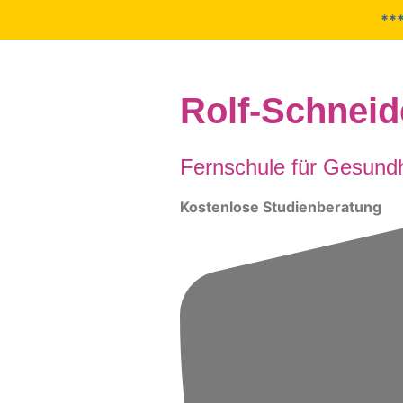
*** N
Zum
Inhalt
springen
Rolf-Schnei
Fernschule für Gesundh
Kostenlose Studienberatung