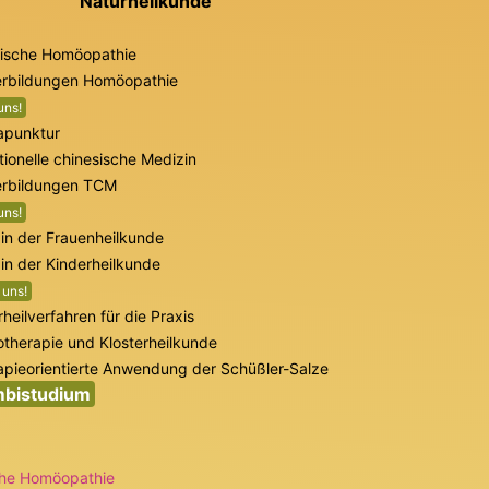
Naturheilkunde
sische Homöopathie
erbildungen Homöopathie
uns!
apunktur
tionelle chinesische Medizin
erbildungen TCM
uns!
in der Frauenheilkunde
in der Kinderheilkunde
 uns!
heilverfahren für die Praxis
therapie und Klosterheilkunde
apieorientierte Anwendung der Schüßler-Salze
bistudium
che Homöopathie