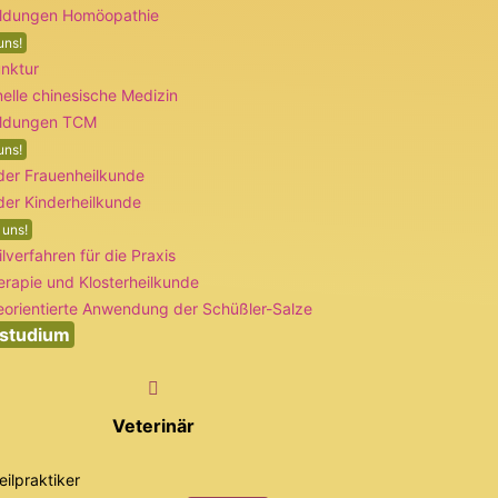
ildungen Homöopathie
uns!
unktur
nelle chinesische Medizin
ildungen TCM
uns!
der Frauenheilkunde
der Kinderheilkunde
 uns!
lverfahren für die Praxis
erapie und Klosterheilkunde
eorientierte Anwendung der Schüßler-Salze
studium
Veterinär
eilpraktiker