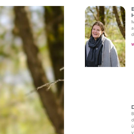
M
a
d
W
D
B
d
ü
v