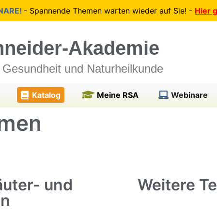
INARE!
- Spannende Themen warten wieder auf Sie! -
Hier 
hneider-Akademie
r Gesundheit und Naturheilkunde
Katalog
Meine RSA
Webinare
mmen
uter- und
Weitere T
in