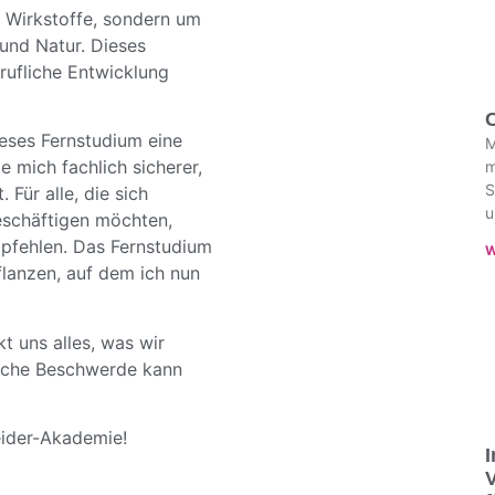
e Wirkstoffe, sondern um
und Natur. Dieses
rufliche Entwicklung
C
eses Fernstudium eine
M
le mich fachlich sicherer,
m
S
 Für alle, die sich
u
beschäftigen möchten,
pfehlen. Das Fernstudium
W
lpflanzen, auf dem ich nun
t uns alles, was wir
ische Beschwerde kann
eider-Akademie!
I
V