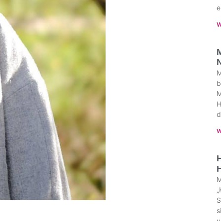
e
W
M
N
M
b
M
H
d
W
M
„
S
s
u