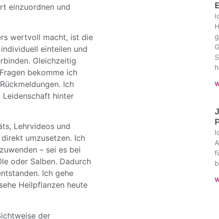
ert einzuordnen und
I
H
g
s wertvoll macht, ist die
G
individuell einteilen und
S
binden. Gleichzeitig
h
ei Fragen bekomme ich
 Rückmeldungen. Ich
W
 Leidenschaft hinter
J
äts, Lehrvideos und
I
e direkt umzusetzen. Ich
A
zuwenden – sei es bei
f
Öle oder Salben. Dadurch
b
entstanden. Ich gehe
W
sehe Heilpflanzen heute
Sichtweise der