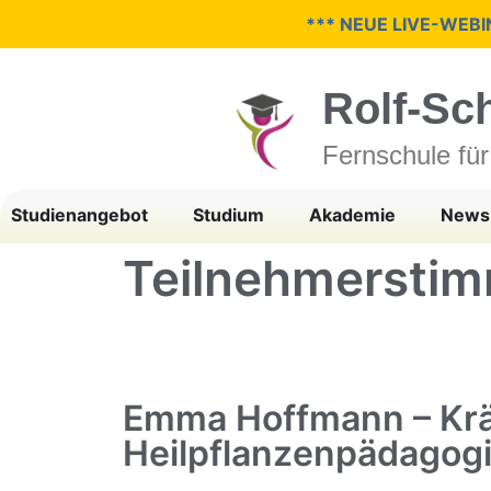
*** NEUE LIVE-WEB
Rolf-Sc
Fernschule fü
Studienangebot
Studium
Akademie
News
Teilnehmersti
Emma Hoffmann – Krä
Heilpflanzenpädagog