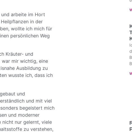
W
 und arbeite im Hort
 Heilpflanzen in der
K
en, wollte ich mich für
T
einen persönlichen Weg
K
I
d
ch Kräuter- und
B
war mir wichtig, eine
B
axisnahe Ausbildung zu
W
ten wusste ich, dass ich
fgebaut und
erständlich und mit viel
esonders begeistert mich
ssen und moderner
nicht nur gelernt, viele
R
altsstoffe zu verstehen,